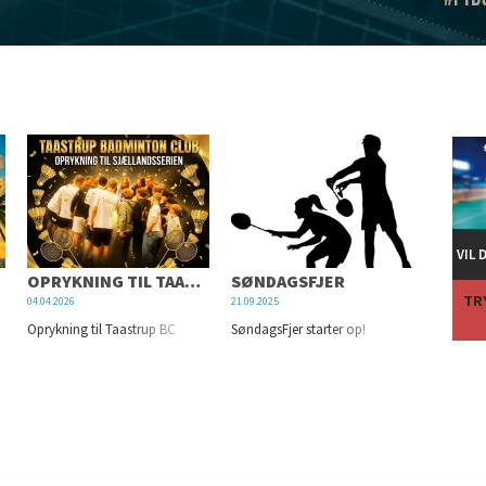
VIL 
TR