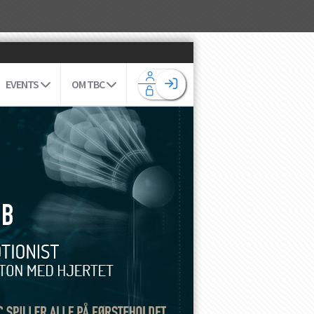
EVENTS
OM TBC
Facebook login
Husk mig
Glemt password
Opret profil
Log ind