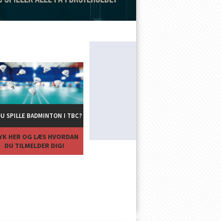
DU SPILLE BADMINTON I TBC?
YK HER OG LÆS HVORDAN
DU TILMELDER DIG!