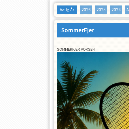
Vælg år
2026
2025
2024
A
SommerFjer
SOMMERFJER VOKSEN