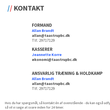
KONTAKT
FORMAND
Allan Brandt
allan@taastrupbc.dk
Tlf.: 29717129
KASSERER
Jeannette Korre
økonomi@taastrupbc.dk
ANSVARLIG TRÆNING & HOLDKAMP
Allan Brandt
allan@taastrupbc.dk
Tlf.: 29717129
Hvis du har spørgsmål, så kontakt én af ovenstående - du kan også udf
så vil vi søge at svare inden for 24 timer.