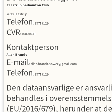
Taastrup Badminton Club
2630
Taastrup
Telefon
:
29717129
CVR
:
40004033
Kontaktperson
Allan
Brandt
E-mail
:
allan.brandt.power@gmail.com
Telefon
:
29717129
Den dataansvarlige er ansvarl
behandles i overensstemmels
(EU/2016/679), herunder at d