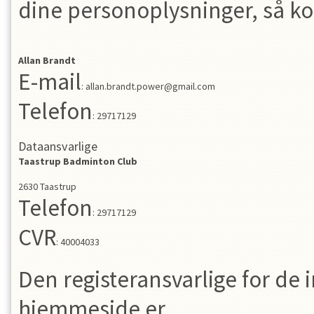
dine personoplysninger, så ko
Allan
Brandt
E-mail
:
allan.brandt.power@gmail.com
Telefon
:
29717129
Dataansvarlige
Taastrup Badminton Club
2630
Taastrup
Telefon
:
29717129
CVR
:
40004033
Den registeransvarlige for d
hjemmeside er